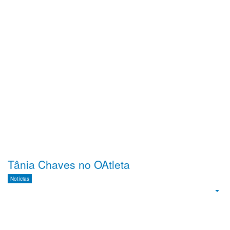
Tânia Chaves no OAtleta
Notícias
Emp