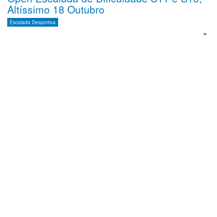
Altíssimo 18 Outubro
Escalada Desportiva
Emp