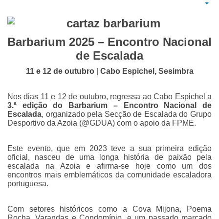
Emp
Barbarium 2025 – Encontro Nacional
de Escalada
11 e 12 de outubro
|
Cabo Espichel, Sesimbra
Nos dias 11 e 12 de outubro, regressa ao Cabo Espichel a
3.ª edição do Barbarium – Encontro Nacional de
Escalada
, organizado pela Secção de Escalada do Grupo
Desportivo da Azoia (@GDUA) com o apoio da FPME.
Este evento, que em 2023 teve a sua primeira edição
oficial, nasceu de uma longa história de paixão pela
escalada na Azoia e afirma-se hoje como um dos
encontros mais emblemáticos da comunidade escaladora
portuguesa.
Com setores históricos como a Cova Mijona, Poema
Rocha, Varandas e Condomínio, e um passado marcado