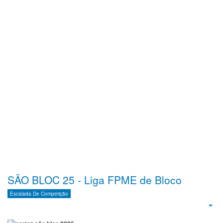
SÃO BLOC 25 - Liga FPME de Bloco
Escalada De Competição
Emp