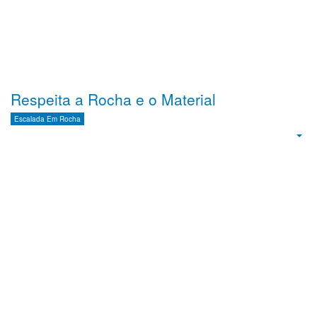
Respeita a Rocha e o Material
Escalada Em Rocha
Emp