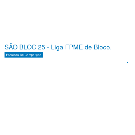
SÃO BLOC 25 - Liga FPME de Bloco.
Escalada De Competição
Emp