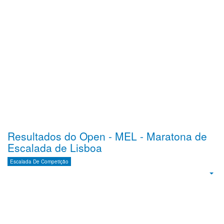
Resultados do Open - MEL - Maratona de
Escalada de Lisboa
Escalada De Competição
Emp