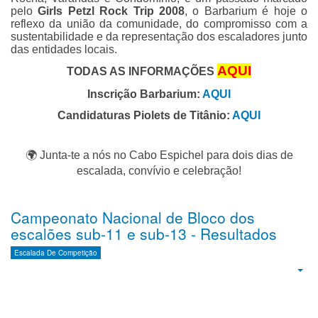
pelo
Girls Petzl Rock Trip 2008
, o Barbarium é hoje o
reflexo da união da comunidade, do compromisso com a
sustentabilidade e da representação dos escaladores junto
das entidades locais.
AQU
I
TODAS AS INFORMAÇÕES
Inscrição Barbarium:
AQUI
Candidaturas Piolets de Titânio:
AQUI
🌍
Junta-te a nós no Cabo Espichel para dois dias de
escalada, convívio e celebração!
Campeonato Nacional de Bloco dos
escalões sub-11 e sub-13 - Resultados
Escalada De Competição
Emp