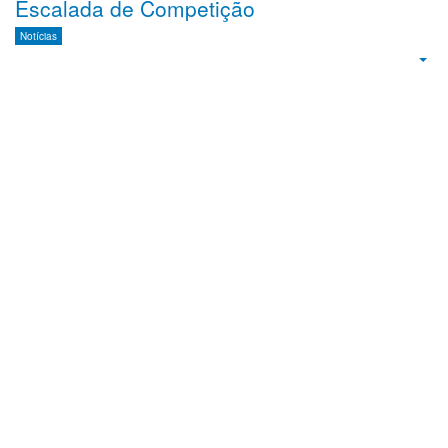
Escalada de Competição
Notícias
Emp