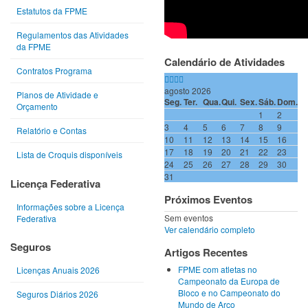
Estatutos da FPME
Regulamentos das Atividades
da FPME
Calendário de Atividades
Contratos Programa
agosto 2026
Planos de Atividade e
Seg.
Ter.
Qua.
Qui.
Sex.
Sáb.
Dom.
Orçamento
1
2
3
4
5
6
7
8
9
Relatório e Contas
10
11
12
13
14
15
16
17
18
19
20
21
22
23
Lista de Croquis disponíveis
24
25
26
27
28
29
30
31
Licença Federativa
Próximos Eventos
Informações sobre a Licença
Sem eventos
Federativa
Ver calendário completo
Seguros
Artigos Recentes
FPME com atletas no
Licenças Anuais 2026
Campeonato da Europa de
Bloco e no Campeonato do
Seguros Diários 2026
Mundo de Arco