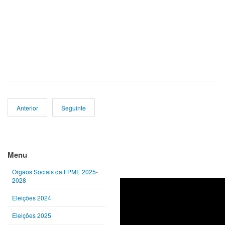
Anterior
Seguinte
Ano
Mês
Próximo
Próximo
anterior
anterior
ano
mês
Menu
Orgãos Sociais da FPME 2025-
2028
Eleições 2024
Eleições 2025