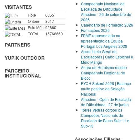
Campeonato Nacional de
VISITANTES
Escalada de Dificuldade
Altíssimo - 26 de setembro de
Hoje
6055
2026
Ontem
8517
Calendário de Formação 2026
Este Mês
92860
Formações 2026
TOTAL
15766660
FPME representada na
apresentação da Equipa
PARTNERS
Portugal Los Angeles 2028
Assembleia Geral de
Escaladores | Cabo Espichel e
YUPIK OUTDOOR
Meio Mango
Angra do Heroísmo recebe
PARCEIRO
Campeonato Regional de
INSTITUCIONAL
Bloco
EYCH Sukoró 2026 | Balanço
muito positivo da Seleção
Nacional
Altíssimo - Open de Escalada
de Dificuldade | 27 de junho
Torres Vedras coroou os
Campeões Nacionais de
Escalada de Bloco Sub-11 e
Sub-13
Associações Filiadas