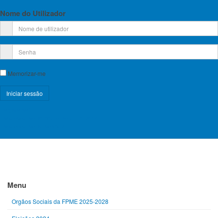
Atletas
Nome do Utilizador
Candidatos a Representante dos Juízes
Caderno Eleitoral para os Repre
Candidatos a Representantes dos
Caderno Eleitoral para os R
Treinadores
Treinadores
Memorizar-me
RESULTADOS FINAIS
Resultados Finais
Registe-se!
Esqueceu-se do nome de utilizador?
Esqueceu-se da senha?
Menu
Orgãos Sociais da FPME 2025-2028