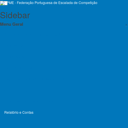
Sidebar
×
Menu Geral
Orgãos Sociais da FPME 2025-2028
Eleições 2024
Eleições 2025
Qtd.
a
Estatutos da FPME
mostrar
Título
Acessos
Regulamentos das Atividades da FPME
Relatório e Contas 2025
Acessos: 153
Contratos Programa
Relatório e Contas 2024
Acessos: 466
Planos de Atividade e Orçamento
Relatório e Contas 2023
Acessos: 687
Relatório e Contas
Lista de Croquis disponíveis
Menu