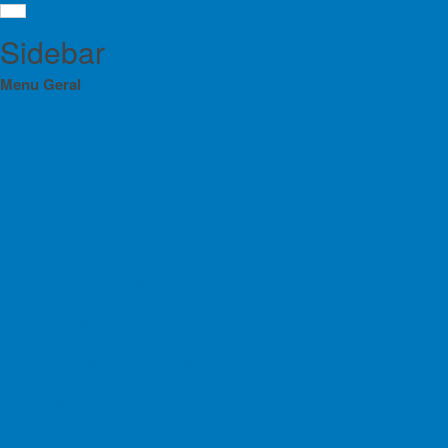
Sidebar
Menu Geral
Orgãos Sociais da FPME 2025-2028
Eleições 2024
Menu
Eleições 2025
Por fav
Orgãos Sociais da FPME 2025-2028
Estatutos da FPME
En
Eleições 2024
Regulamentos das Atividades da FPME
Eleições 2025
Contratos Programa
Estatutos da FPME
Planos de Atividade e Orçamento
Regulamentos das Atividades da FPME
Relatório e Contas
Contratos Programa
Lista de Croquis disponíveis