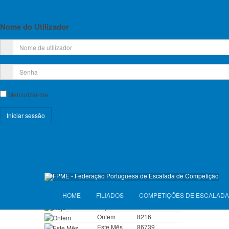
Planos de Atividade e Orçamento
Relatório e Contas
Nome do Utilizador
Lista de Croquis disponíveis
Licença Federativa
Informações sobre a Licença Federativa
Memorizar-me
Seguros
Registe-se!
Licenças Anuais 2026
Esqueceu-se do nome de utilizador?
Esqueceu-se da senha?
Seguros Diários 2026
VISITANTES
HOME
FILIADOS
COMPETIÇÕES DE ESCALADA
Hoje
8449
Ontem
8216
Este Mês
86739