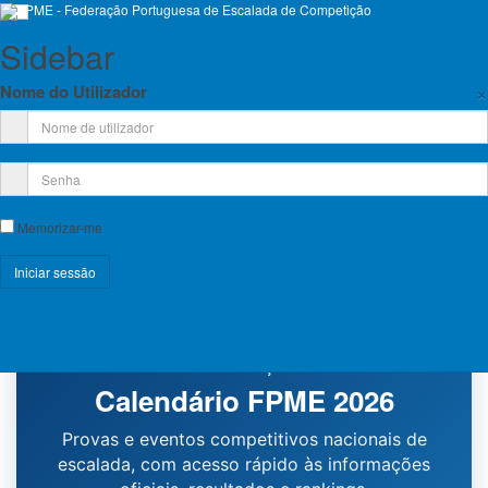
Sidebar
×
Nome do Utilizador
Escalada De Competição
Memorizar-me
Emp
Registe-se!
Esqueceu-se do nome de utilizador?
Esqueceu-se da senha?
FEDERAÇÃO PORTUGUESA DE ESCALADA DE
COMPETIÇÃO
Calendário FPME 2026
Provas e eventos competitivos nacionais de
escalada, com acesso rápido às informações