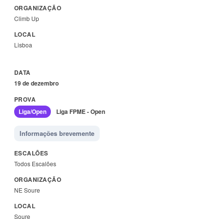
Climb Up
Lisboa
19 de dezembro
Liga/Open
Liga FPME - Open
Informações brevemente
Todos Escalões
NE Soure
Soure