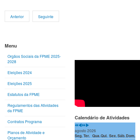
Anterior
Seguinte
Ano
Mês
Próximo
Próximo
anterior
anterior
ano
mês
Menu
Orgãos Sociais da FPME 2025-
2028
Eleições 2024
Eleições 2025
Estatutos da FPME
Regulamentos das Atividades
da FPME
Calendário de Atividades
Contratos Programa
agosto 2026
Planos de Atividade e
Seg.
Ter.
Qua.
Qui.
Sex.
Sáb.
Dom.
Orçamento