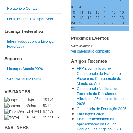
1
2
3
4
5
6
7
8
9
Relatório e Contas
10
11
12
13
14
15
16
17
18
19
20
21
22
23
Lista de Croquis disponíveis
24
25
26
27
28
29
30
31
Licença Federativa
Próximos Eventos
Informações sobre a Licença
Sem eventos
Federativa
Ver calendário completo
Seguros
Artigos Recentes
FPME com atletas no
Licenças Anuais 2026
Campeonato da Europa de
Bloco e no Campeonato do
Seguros Diários 2026
Mundo de Arco
Campeonato Nacional de
VISITANTES
Escalada de Dificuldade
Altíssimo - 26 de setembro de
Hoje
10954
2026
Ontem
8517
Calendário de Formação 2026
Este Mês
97759
Formações 2026
TOTAL
15771559
FPME representada na
apresentação da Equipa
PARTNERS
Portugal Los Angeles 2028