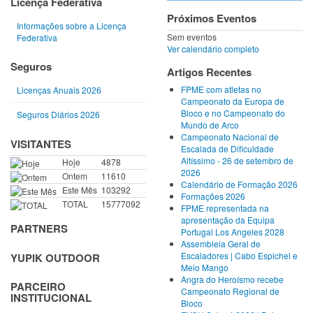
Licença Federativa
Próximos Eventos
Informações sobre a Licença
Sem eventos
Federativa
Ver calendário completo
Seguros
Artigos Recentes
FPME com atletas no
Licenças Anuais 2026
Campeonato da Europa de
Bloco e no Campeonato do
Seguros Diários 2026
Mundo de Arco
Campeonato Nacional de
VISITANTES
Escalada de Dificuldade
Altíssimo - 26 de setembro de
Hoje
4878
2026
Ontem
11610
Calendário de Formação 2026
Este Mês
103292
Formações 2026
TOTAL
15777092
FPME representada na
apresentação da Equipa
PARTNERS
Portugal Los Angeles 2028
Assembleia Geral de
Escaladores | Cabo Espichel e
YUPIK OUTDOOR
Meio Mango
Angra do Heroísmo recebe
PARCEIRO
Campeonato Regional de
INSTITUCIONAL
Bloco