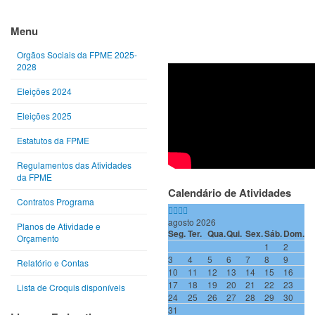
Ano
Mês
Próximo
Próximo
anterior
anterior
ano
mês
Menu
Orgãos Sociais da FPME 2025-
2028
Eleições 2024
Eleições 2025
Estatutos da FPME
Regulamentos das Atividades
da FPME
Calendário de Atividades
Contratos Programa
agosto 2026
Planos de Atividade e
Seg.
Ter.
Qua.
Qui.
Sex.
Sáb.
Dom.
Orçamento
1
2
3
4
5
6
7
8
9
Relatório e Contas
10
11
12
13
14
15
16
17
18
19
20
21
22
23
Lista de Croquis disponíveis
24
25
26
27
28
29
30
31