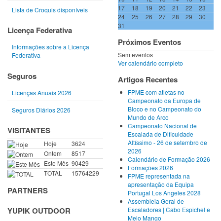
17
18
19
20
21
22
23
Lista de Croquis disponíveis
24
25
26
27
28
29
30
31
Licença Federativa
Próximos Eventos
Informações sobre a Licença
Sem eventos
Federativa
Ver calendário completo
Seguros
Artigos Recentes
FPME com atletas no
Licenças Anuais 2026
Campeonato da Europa de
Bloco e no Campeonato do
Seguros Diários 2026
Mundo de Arco
Campeonato Nacional de
VISITANTES
Escalada de Dificuldade
Altíssimo - 26 de setembro de
Hoje
3624
2026
Ontem
8517
Calendário de Formação 2026
Este Mês
90429
Formações 2026
TOTAL
15764229
FPME representada na
apresentação da Equipa
PARTNERS
Portugal Los Angeles 2028
Assembleia Geral de
Escaladores | Cabo Espichel e
YUPIK OUTDOOR
Meio Mango