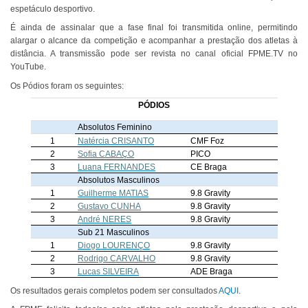
espetáculo desportivo.
É ainda de assinalar que a fase final foi transmitida online, permitindo
alargar o alcance da competição e acompanhar a prestação dos atletas à
distância. A transmissão pode ser revista no canal oficial FPME.TV no
YouTube.
Os Pódios foram os seguintes:
PÓDIOS
Absolutos Feminino
1
Natércia CRISANTO
CMF Foz
2
Sofia CABAÇO
PICO
3
Luana FERNANDES
CE Braga
Absolutos Masculinos
1
Guilherme MATIAS
9.8 Gravity
2
Gustavo CUNHA
9.8 Gravity
3
André NERES
9.8 Gravity
Sub 21 Masculinos
1
Diogo LOURENÇO
9.8 Gravity
2
Rodrigo CARVALHO
9.8 Gravity
3
Lucas SILVEIRA
ADE Braga
Os resultados gerais completos podem ser consultados
AQUI
.