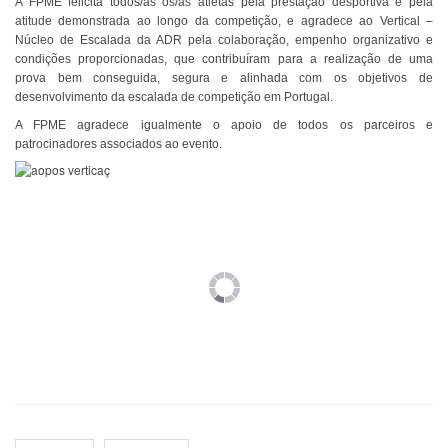
A FPME felicita todos/as os/as atletas pela prestação desportiva e pela
atitude demonstrada ao longo da competição, e agradece ao Vertical –
Núcleo de Escalada da ADR pela colaboração, empenho organizativo e
condições proporcionadas, que contribuíram para a realização de uma
prova bem conseguida, segura e alinhada com os objetivos de
desenvolvimento da escalada de competição em Portugal.
A FPME agradece igualmente o apoio de todos os parceiros e
patrocinadores associados ao evento.