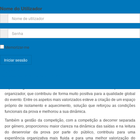
oriundos de vários pontos do país, num ambiente competitivo, dinâmico e
Nome do Utilizador
bastante participado.
A prova integrou o calendário nacional da modalidade e constituiu a primeira
de três competições pontuáveis para o ranking da Taça de Portugal de
Escalada de Bloco de 2026. Os atletas do escalão Sub-21 competiram
integrados no escalão Absoluto, sendo posteriormente considerados
também numa classificação própria para o respetivo escalão.
Memorizar-me
A competição decorreu com uma fase de qualificação, na qual cada atleta
enfrentou seis blocos, repartidos em dois momentos, seguida de uma final
disputada pelos seis melhores classificados de cada género, composta por
quatro blocos. Este formato proporcionou uma prova exigente do ponto de
Registe-se!
vista técnico e físico, valorizando a consistência competitiva e a capacidade
Esqueceu-se do nome de utilizador?
de adaptação dos atletas ao longo do dia.
Esqueceu-se da senha?
Importa igualmente destacar o trabalho desenvolvido pelo clube
organizador, que contribuiu de forma muito positiva para a qualidade global
do evento. Entre os aspetos mais valorizados esteve a criação de um espaço
próprio de isolamento e aquecimento, solução que reforçou as condições
funcionais da prova e melhorou a sua dinâmica.
Também a gestão da competição, com a competição a decorrer separada
por género, proporcionou maior clareza na dinâmica das saídas e na leitura
do desenrolar da prova por parte do público, contribuiu para uma
experiência organizativa mais fluida e para uma melhor valorização do