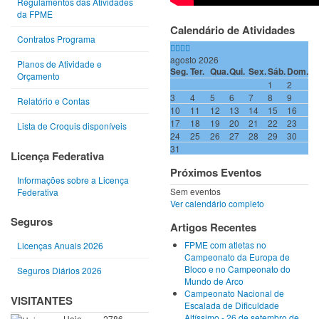
Regulamentos das Atividades
da FPME
Calendário de Atividades
Contratos Programa
agosto 2026
Planos de Atividade e
Seg.
Ter.
Qua.
Qui.
Sex.
Sáb.
Dom.
Orçamento
1
2
3
4
5
6
7
8
9
Relatório e Contas
10
11
12
13
14
15
16
17
18
19
20
21
22
23
Lista de Croquis disponíveis
24
25
26
27
28
29
30
31
Licença Federativa
Próximos Eventos
Informações sobre a Licença
Sem eventos
Federativa
Ver calendário completo
Seguros
Artigos Recentes
FPME com atletas no
Licenças Anuais 2026
Campeonato da Europa de
Bloco e no Campeonato do
Seguros Diários 2026
Mundo de Arco
Campeonato Nacional de
VISITANTES
Escalada de Dificuldade
Altíssimo - 26 de setembro de
Hoje
2786