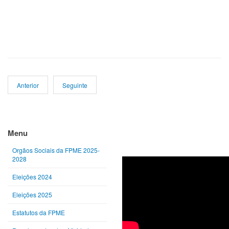
Anterior
Seguinte
Ano
Mês
Próximo
Próximo
anterior
anterior
ano
mês
Menu
Orgãos Sociais da FPME 2025-
2028
Eleições 2024
Eleições 2025
Estatutos da FPME