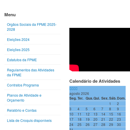
Ano
Mês
Próximo
Próximo
anterior
anterior
ano
mês
Menu
Orgãos Sociais da FPME 2025-
2028
Eleições 2024
Eleições 2025
Estatutos da FPME
Regulamentos das Atividades
da FPME
Calendário de Atividades
Contratos Programa
agosto 2026
Planos de Atividade e
Seg.
Ter.
Qua.
Qui.
Sex.
Sáb.
Dom.
Orçamento
1
2
3
4
5
6
7
8
9
Relatório e Contas
10
11
12
13
14
15
16
17
18
19
20
21
22
23
Lista de Croquis disponíveis
24
25
26
27
28
29
30
31