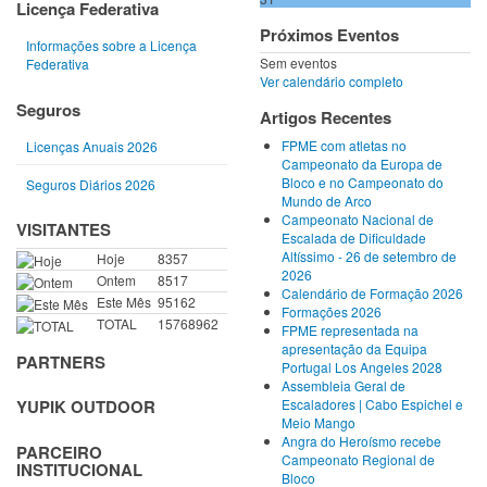
Licença Federativa
Próximos Eventos
Informações sobre a Licença
Sem eventos
Federativa
Ver calendário completo
Seguros
Artigos Recentes
FPME com atletas no
Licenças Anuais 2026
Campeonato da Europa de
Bloco e no Campeonato do
Seguros Diários 2026
Mundo de Arco
Campeonato Nacional de
VISITANTES
Escalada de Dificuldade
Altíssimo - 26 de setembro de
Hoje
8357
2026
Ontem
8517
Calendário de Formação 2026
Este Mês
95162
Formações 2026
TOTAL
15768962
FPME representada na
apresentação da Equipa
PARTNERS
Portugal Los Angeles 2028
Assembleia Geral de
Escaladores | Cabo Espichel e
YUPIK OUTDOOR
Meio Mango
Angra do Heroísmo recebe
PARCEIRO
Campeonato Regional de
INSTITUCIONAL
Bloco