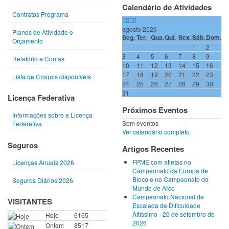
Calendário de Atividades
Contratos Programa
agosto 2026
Planos de Atividade e
Seg.
Ter.
Qua.
Qui.
Sex.
Sáb.
Dom.
Orçamento
1
2
3
4
5
6
7
8
9
Relatório e Contas
10
11
12
13
14
15
16
17
18
19
20
21
22
23
Lista de Croquis disponíveis
24
25
26
27
28
29
30
31
Licença Federativa
Próximos Eventos
Informações sobre a Licença
Sem eventos
Federativa
Ver calendário completo
Seguros
Artigos Recentes
FPME com atletas no
Licenças Anuais 2026
Campeonato da Europa de
Bloco e no Campeonato do
Seguros Diários 2026
Mundo de Arco
Campeonato Nacional de
VISITANTES
Escalada de Dificuldade
Altíssimo - 26 de setembro de
Hoje
6165
2026
Ontem
8517