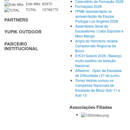
Calendário de Formação 2026
Este Mês
92970
Formações 2026
TOTAL
15766770
FPME representada na
apresentação da Equipa
PARTNERS
Portugal Los Angeles 2028
Assembleia Geral de
Escaladores | Cabo Espichel e
YUPIK OUTDOOR
Meio Mango
Angra do Heroísmo recebe
PARCEIRO
Campeonato Regional de
INSTITUCIONAL
Bloco
EYCH Sukoró 2026 | Balanço
muito positivo da Seleção
Nacional
Altíssimo - Open de Escalada
de Dificuldade | 27 de junho
Torres Vedras coroou os
Campeões Nacionais de
Escalada de Bloco Sub-11 e
Sub-13
Associações Filiadas