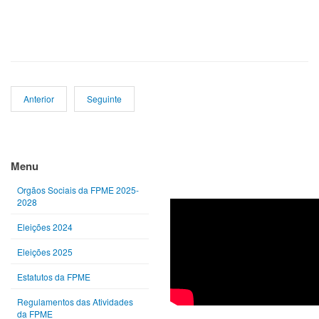
Anterior
Seguinte
Ano
Mês
Próximo
Próximo
anterior
anterior
ano
mês
Menu
Orgãos Sociais da FPME 2025-
2028
Eleições 2024
Eleições 2025
Estatutos da FPME
Regulamentos das Atividades
da FPME