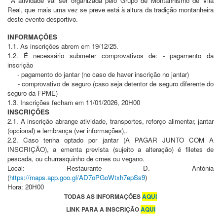
A atividade vai ser organizada pelo Grupo de Montanhismo de Vila
Real, que mais uma vez se preve está à altura da tradição montanheira
deste evento desportivo.
INFORMAÇÕES
1.1. As inscrições abrem em 19/12/25.
1.2. É necessário submeter comprovativos de: - pagamento da
inscrição
- pagamento do jantar (no caso de haver inscrição no jantar)
- comprovativo de seguro (caso seja detentor de seguro diferente do
seguro da FPME)
1.3. Inscrições fecham em 11/01/2026, 20H00
INSCRIÇÕES
2.1. A inscrição abrange atividade, transportes, reforço alimentar, jantar
(opcional) e lembrança (ver informações),.
2.2. Caso tenha optado por jantar (A PAGAR JUNTO COM A
INSCRIÇÃO), a ementa prevista (sujeito a alteração) é filetes de
pescada, ou churrasquinho de crnes ou vegano.
Local: Restaurante D. Antónia
(
https://maps.app.goo.gl/AD7oPGoWtxh7epSs9
)
Hora: 20H00
TODAS AS INFORMAÇÕES
AQUI
LINK PARA A INSCRIÇÃO
AQUI