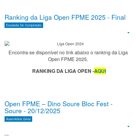
Ranking da Liga Open FPME 2025 - Final
Escalada De Competição
Emp
Encontra-se disponível no link abaixo o ranking da Liga
Open FPME 2025.
RANKING DA LIGA OPEN -
AQUI
Open FPME – Dino Soure Bloc Fest -
Soure - 20/12/2025
Assembleia Geral
Emp