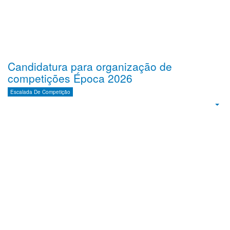
Candidatura para organização de
competições Época 2026
Escalada De Competição
Emp