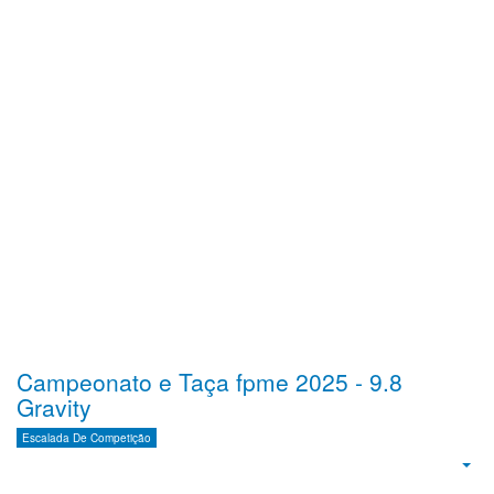
Campeonato e Taça fpme 2025 - 9.8
Gravity
Escalada De Competição
Emp