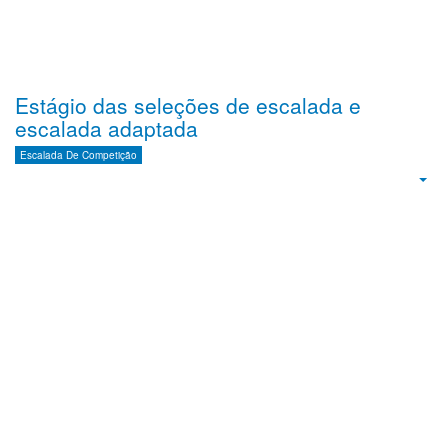
Estágio das seleções de escalada e
escalada adaptada
Escalada De Competição
Emp