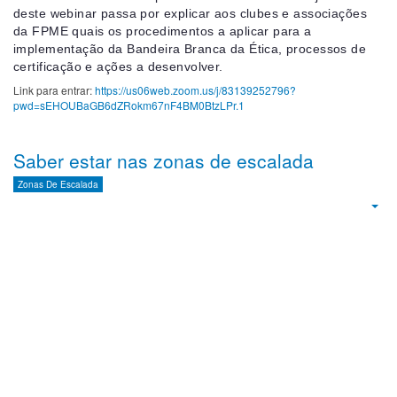
deste webinar passa por explicar aos clubes e associações
da FPME quais os procedimentos a aplicar para a
implementação da Bandeira Branca da Ética, processos de
certificação e ações a desenvolver.
Link para entrar:
https://us06web.zoom.us/j/83139252796?
pwd=sEHOUBaGB6dZRokm67nF4BM0BtzLPr.1
Saber estar nas zonas de escalada
Zonas De Escalada
Emp