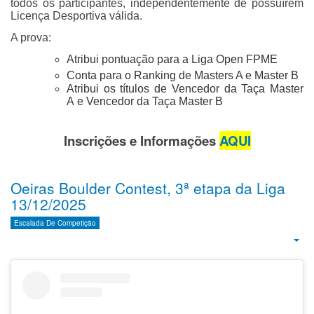
todos os participantes, independentemente de possuírem
Licença Desportiva válida.
A prova:
Atribui pontuação para a Liga Open FPME
Conta para o Ranking de Masters A e Master B
Atribui os títulos de Vencedor da Taça Master
A e Vencedor da Taça Master B
Inscrições e Informações
AQUI
Oeiras Boulder Contest, 3ª etapa da Liga
13/12/2025
Escalada De Competição
Emp