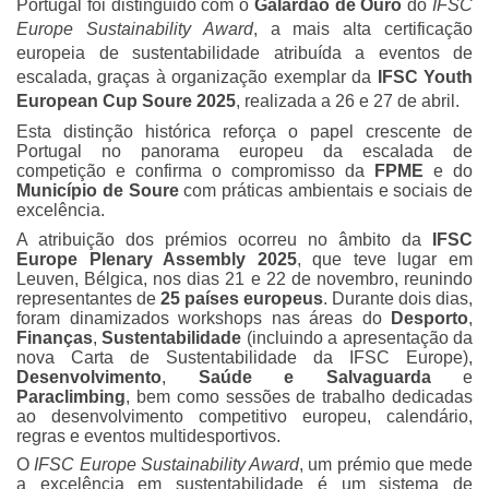
Portugal foi distinguido com o
Galardão de Ouro
do
IFSC
Europe Sustainability Award
, a mais alta certificação
europeia de sustentabilidade atribuída a eventos de
escalada, graças à organização exemplar da
IFSC Youth
European Cup Soure 2025
, realizada a 26 e 27 de abril.
Esta distinção histórica reforça o papel crescente de
Portugal no panorama europeu da escalada de
competição e confirma o compromisso da
FPME
e do
Município de Soure
com práticas ambientais e sociais de
excelência.
A atribuição dos prémios ocorreu no âmbito da
IFSC
Europe Plenary Assembly 2025
, que teve lugar em
Leuven, Bélgica, nos dias 21 e 22 de novembro, reunindo
representantes de
25 países europeus
. Durante dois dias,
foram dinamizados workshops nas áreas do
Desporto
,
Finanças
,
Sustentabilidade
(incluindo a apresentação da
nova Carta de Sustentabilidade da IFSC Europe),
Desenvolvimento
,
Saúde e Salvaguarda
e
Paraclimbing
, bem como sessões de trabalho dedicadas
ao desenvolvimento competitivo europeu, calendário,
regras e eventos multidesportivos.
O
IFSC Europe Sustainability Award
, um prémio que mede
a excelência em sustentabilidade é um sistema de