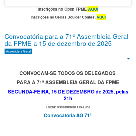
Inscrições no Open FPME
AQUI
Inscrições no Oeiras Boulder Contest
AQUI
Convocatória para a 71ª Assembleia Geral
da FPME a 15 de dezembro de 2025
Assembleia Geral
Emp
CONVOCAM-SE TODOS OS DELEGADOS
PARA A 71ª ASSEMBLEIA GERAL DA
FPME
SEGUNDA-FEIRA, 15 DE DEZEMBRO de 2025, pelas
21h
Local: Assembleia On-Line
Convo
catória AG 71
ª