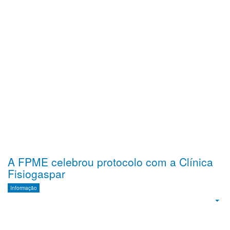
A FPME celebrou protocolo com a Clínica
Fisiogaspar
Informação
Emp