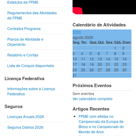
Estatutos da FPME
Regulamentos das Atividades
da FPME
Calendário de Atividades
Contratos Programa
agosto 2026
Planos de Atividade e
Seg.
Ter.
Qua.
Qui.
Sex.
Sáb.
Dom.
Orçamento
1
2
3
4
5
6
7
8
9
Relatório e Contas
10
11
12
13
14
15
16
17
18
19
20
21
22
23
Lista de Croquis disponíveis
24
25
26
27
28
29
30
31
Licença Federativa
Próximos Eventos
Informações sobre a Licença
Sem eventos
Federativa
Ver calendário completo
Seguros
Artigos Recentes
FPME com atletas no
Licenças Anuais 2026
Campeonato da Europa de
Bloco e no Campeonato do
Seguros Diários 2026
Mundo de Arco