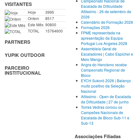
Campeonato Nacional de
VISITANTES
Escalada de Dificuldade
Altíssimo - 26 de setembro de
Hoje
3995
2026
Ontem
8517
Calendário de Formação 2026
Este Mês
90800
Formações 2026
TOTAL
15764600
FPME representada na
apresentação da Equipa
PARTNERS
Portugal Los Angeles 2028
Assembleia Geral de
Escaladores | Cabo Espichel e
YUPIK OUTDOOR
Meio Mango
Angra do Heroísmo recebe
PARCEIRO
Campeonato Regional de
INSTITUCIONAL
Bloco
EYCH Sukoró 2026 | Balanço
muito positivo da Seleção
Nacional
Altíssimo - Open de Escalada
de Dificuldade | 27 de junho
Torres Vedras coroou os
Campeões Nacionais de
Escalada de Bloco Sub-11 e
Sub-13
Associações Filiadas