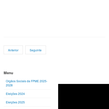
Anterior
Seguinte
Ano
Mês
Próximo
Próximo
anterior
anterior
ano
mês
Menu
Orgãos Sociais da FPME 2025-
2028
Eleições 2024
Eleições 2025