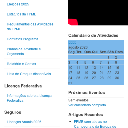
Eleições 2025
Estatutos da FPME
Regulamentos das Atividades
da FPME
Calendário de Atividades
Contratos Programa
agosto 2026
Planos de Atividade e
Seg.
Ter.
Qua.
Qui.
Sex.
Sáb.
Dom.
Orçamento
1
2
3
4
5
6
7
8
9
Relatório e Contas
10
11
12
13
14
15
16
17
18
19
20
21
22
23
Lista de Croquis disponíveis
24
25
26
27
28
29
30
31
Licença Federativa
Próximos Eventos
Informações sobre a Licença
Sem eventos
Federativa
Ver calendário completo
Seguros
Artigos Recentes
FPME com atletas no
Licenças Anuais 2026
Campeonato da Europa de