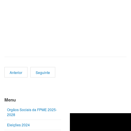
Anterior
Seguinte
Ano
Mês
Próximo
Próximo
anterior
anterior
ano
mês
Menu
Orgãos Sociais da FPME 2025-
2028
Eleições 2024