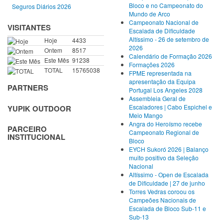
Bloco e no Campeonato do
Seguros Diários 2026
Mundo de Arco
Campeonato Nacional de
VISITANTES
Escalada de Dificuldade
Altíssimo - 26 de setembro de
Hoje
4433
2026
Ontem
8517
Calendário de Formação 2026
Este Mês
91238
Formações 2026
TOTAL
15765038
FPME representada na
apresentação da Equipa
PARTNERS
Portugal Los Angeles 2028
Assembleia Geral de
Escaladores | Cabo Espichel e
YUPIK OUTDOOR
Meio Mango
Angra do Heroísmo recebe
PARCEIRO
Campeonato Regional de
INSTITUCIONAL
Bloco
EYCH Sukoró 2026 | Balanço
muito positivo da Seleção
Nacional
Altíssimo - Open de Escalada
de Dificuldade | 27 de junho
Torres Vedras coroou os
Campeões Nacionais de
Escalada de Bloco Sub-11 e
Sub-13