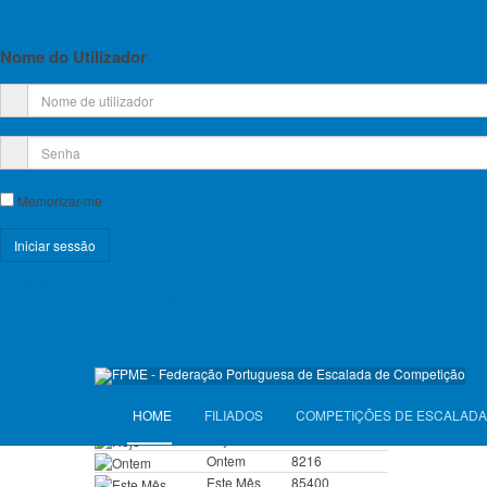
Planos de Atividade e Orçamento
Relatório e Contas
Nome do Utilizador
Lista de Croquis disponíveis
Licença Federativa
Informações sobre a Licença Federativa
Memorizar-me
Seguros
Registe-se!
Licenças Anuais 2026
Esqueceu-se do nome de utilizador?
Esqueceu-se da senha?
Seguros Diários 2026
VISITANTES
HOME
FILIADOS
COMPETIÇÕES DE ESCALADA
Hoje
7110
Ontem
8216
Este Mês
85400