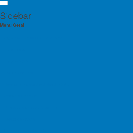
Sidebar
Menu Geral
Orgãos Sociais da FPME 2025-2028
Eleições 2024
Cur
Menu
Eleições 2025
Esc
Orgãos Sociais da FPME 2025-2028
Estatutos da FPME
Eleições 2024
Regulamentos das Atividades da FPME
Notícias
Eleições 2025
Contratos Programa
Estatutos da FPME
Planos de Atividade e Orçamento
Regulamentos das Atividades da FPME
Relatório e Contas
Contratos Programa
Lista de Croquis disponíveis