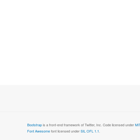
Bootstrap
is a front-end framework of Twitter, Inc. Code licensed under
MIT
Font Awesome
font licensed under
SIL OFL 1.1
.