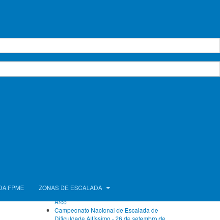
Calendário de Atividades
agosto 2026
Seg.
Ter.
Qua.
Qui.
Sex.
Sáb.
Dom.
1
2
3
4
5
6
7
8
9
10
11
12
13
14
15
16
17
18
19
20
21
22
23
24
25
26
27
28
29
30
31
Próximos Eventos
Sem eventos
Ver calendário completo
Artigos Recentes
FPME com atletas no Campeonato da Europa
DA FPME
ZONAS DE ESCALADA
de Bloco e no Campeonato do Mundo de
Arco
Campeonato Nacional de Escalada de
Dificuldade Altíssimo - 26 de setembro de