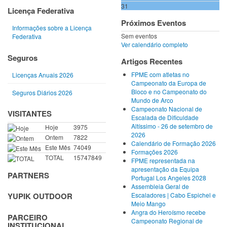
31
Licença Federativa
Próximos Eventos
Informações sobre a Licença
Sem eventos
Federativa
Ver calendário completo
Seguros
Artigos Recentes
FPME com atletas no
Licenças Anuais 2026
Campeonato da Europa de
Bloco e no Campeonato do
Seguros Diários 2026
Mundo de Arco
Campeonato Nacional de
VISITANTES
Escalada de Dificuldade
Altíssimo - 26 de setembro de
Hoje
3975
2026
Ontem
7822
Calendário de Formação 2026
Este Mês
74049
Formações 2026
TOTAL
15747849
FPME representada na
apresentação da Equipa
PARTNERS
Portugal Los Angeles 2028
Assembleia Geral de
Escaladores | Cabo Espichel e
YUPIK OUTDOOR
Meio Mango
Angra do Heroísmo recebe
PARCEIRO
Campeonato Regional de
INSTITUCIONAL