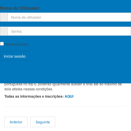
Informações essenciais
Nome do Utilizador
Data:
7 de março de 2026
Local:
Parque Desportivo de Estômbar (Lagoa)
Prova:
Taça de Portugal de Bloco — Sub-21 e Absolutos (15+)
Participação
A prova é aberta a atletas filiados na FPME, com licença FPME válida para a
época em curso e seguro/nível 3 FPME (ou equivalente), nos termos do
Memorizar-me
Regulamento de Competições Nacionais de Escalada da FPME.
Classificação e apuramento
Esta competição é a primeira de três etapas e pontua para o ranking do
respetivo escalão, contribuindo para a definição do/a vencedor/a nacional
Registe-se!
da Taça de Portugal de Escalada de Bloco 2026.
Esqueceu-se do nome de utilizador?
Para a final, serão apurados os seis primeiros classificados de
Esqueceu-se da senha?
nacionalidade portuguesa; caso existam atletas de nacionalidade não
portuguesa no top 6, poderão igualmente aceder à final até ao máximo de
dois atletas nessas condições.
Todas as informações e inscrições:
AQUI
Anterior
Seguinte