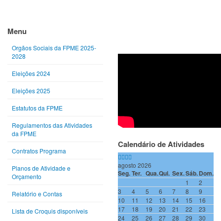
Ano
Mês
Próximo
Próximo
anterior
anterior
ano
mês
Menu
Orgãos Sociais da FPME 2025-
2028
Eleições 2024
Eleições 2025
Estatutos da FPME
Regulamentos das Atividades
da FPME
Calendário de Atividades
Contratos Programa
agosto 2026
Planos de Atividade e
Seg.
Ter.
Qua.
Qui.
Sex.
Sáb.
Dom.
Orçamento
1
2
3
4
5
6
7
8
9
Relatório e Contas
10
11
12
13
14
15
16
17
18
19
20
21
22
23
Lista de Croquis disponíveis
24
25
26
27
28
29
30