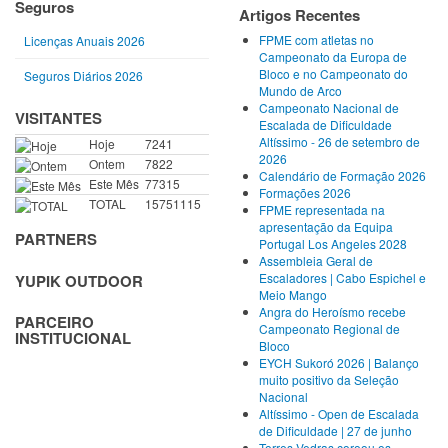
Seguros
Artigos Recentes
FPME com atletas no
Licenças Anuais 2026
Campeonato da Europa de
Bloco e no Campeonato do
Seguros Diários 2026
Mundo de Arco
Campeonato Nacional de
VISITANTES
Escalada de Dificuldade
Altíssimo - 26 de setembro de
Hoje
7241
2026
Ontem
7822
Calendário de Formação 2026
Este Mês
77315
Formações 2026
TOTAL
15751115
FPME representada na
apresentação da Equipa
PARTNERS
Portugal Los Angeles 2028
Assembleia Geral de
Escaladores | Cabo Espichel e
YUPIK OUTDOOR
Meio Mango
Angra do Heroísmo recebe
PARCEIRO
Campeonato Regional de
INSTITUCIONAL
Bloco
EYCH Sukoró 2026 | Balanço
muito positivo da Seleção
Nacional
Altíssimo - Open de Escalada
de Dificuldade | 27 de junho
Torres Vedras coroou os