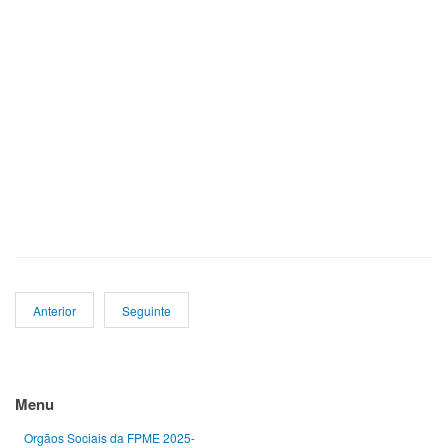
Anterior
Seguinte
Ano
Mês
Próximo
Próximo
anterior
anterior
ano
mês
Menu
Orgãos Sociais da FPME 2025-