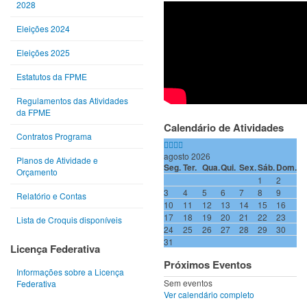
2028
Eleições 2024
Eleições 2025
Estatutos da FPME
Regulamentos das Atividades
da FPME
Calendário de Atividades
Contratos Programa
agosto 2026
Planos de Atividade e
Seg.
Ter.
Qua.
Qui.
Sex.
Sáb.
Dom.
Orçamento
1
2
3
4
5
6
7
8
9
Relatório e Contas
10
11
12
13
14
15
16
17
18
19
20
21
22
23
Lista de Croquis disponíveis
24
25
26
27
28
29
30
31
Licença Federativa
Próximos Eventos
Informações sobre a Licença
Sem eventos
Federativa
Ver calendário completo