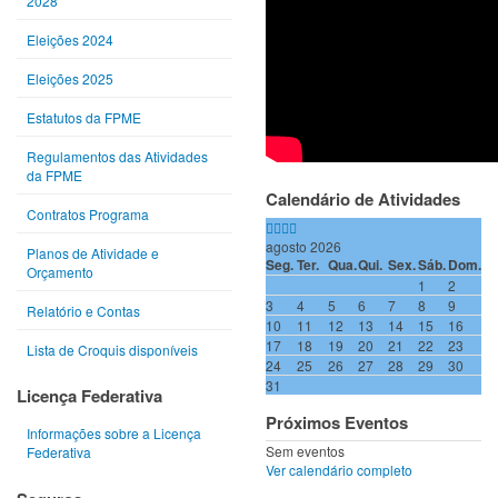
2028
Eleições 2024
Eleições 2025
Estatutos da FPME
Regulamentos das Atividades
da FPME
Calendário de Atividades
Contratos Programa
agosto 2026
Planos de Atividade e
Seg.
Ter.
Qua.
Qui.
Sex.
Sáb.
Dom.
Orçamento
1
2
3
4
5
6
7
8
9
Relatório e Contas
10
11
12
13
14
15
16
17
18
19
20
21
22
23
Lista de Croquis disponíveis
24
25
26
27
28
29
30
31
Licença Federativa
Próximos Eventos
Informações sobre a Licença
Sem eventos
Federativa
Ver calendário completo