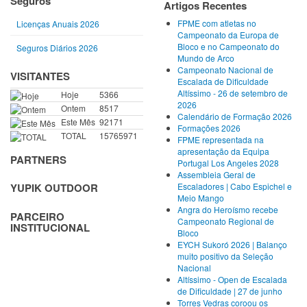
Seguros
Artigos Recentes
FPME com atletas no
Licenças Anuais 2026
Campeonato da Europa de
Bloco e no Campeonato do
Seguros Diários 2026
Mundo de Arco
Campeonato Nacional de
VISITANTES
Escalada de Dificuldade
Altíssimo - 26 de setembro de
Hoje
5366
2026
Ontem
8517
Calendário de Formação 2026
Este Mês
92171
Formações 2026
TOTAL
15765971
FPME representada na
apresentação da Equipa
PARTNERS
Portugal Los Angeles 2028
Assembleia Geral de
Escaladores | Cabo Espichel e
YUPIK OUTDOOR
Meio Mango
Angra do Heroísmo recebe
PARCEIRO
Campeonato Regional de
INSTITUCIONAL
Bloco
EYCH Sukoró 2026 | Balanço
muito positivo da Seleção
Nacional
Altíssimo - Open de Escalada
de Dificuldade | 27 de junho
Torres Vedras coroou os