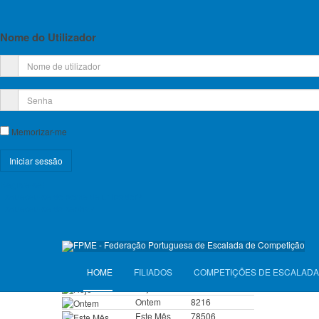
Planos de Atividade e Orçamento
inserid
Outra Es
Relatório e Contas
Nome do Utilizador
Lista de Croquis disponíveis
O ASEST
INVERN
Serra d
Licença Federativa
montanha
Informações sobre a Licença Federativa
Memorizar-me
Sendo 
montanh
Seguros
principa
Registe-se!
Licenças Anuais 2026
Esqueceu-se do nome de utilizador?
Esqueceu-se da senha?
Seguros Diários 2026
VISITANTES
HOME
FILIADOS
COMPETIÇÕES DE ESCALADA
Anterior
Hoje
216
Ontem
8216
Este Mês
78506