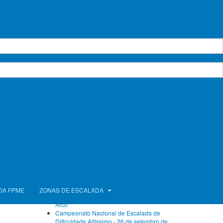
 lema "A
Calendário de Atividades
agosto 2026
encontro
Seg.
Ter.
Qua.
Qui.
Sex.
Sáb.
Dom.
endem a
1
2
3
4
5
6
7
8
9
or que a
10
11
12
13
14
15
16
17
18
19
20
21
22
23
24
25
26
27
28
29
30
sabor a
31
uipados,
dversas
Próximos Eventos
Sem eventos
Ver calendário completo
Artigos Recentes
FPME com atletas no Campeonato da Europa
DA FPME
ZONAS DE ESCALADA
de Bloco e no Campeonato do Mundo de
Arco
Campeonato Nacional de Escalada de
Dificuldade Altíssimo - 26 de setembro de