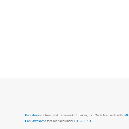
Bootstrap
is a front-end framework of Twitter, Inc. Code licensed under
MIT
Font Awesome
font licensed under
SIL OFL 1.1
.