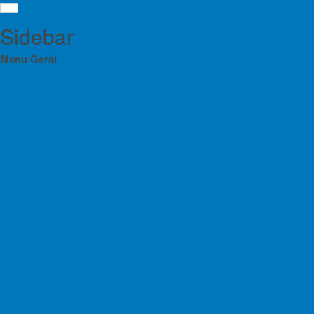
Sidebar
Menu Geral
Orgãos Sociais da FPME 2025-2028
Eleições 2024
ASE
Menu
Eleições 2025
Mon
Orgãos Sociais da FPME 2025-2028
Estatutos da FPME
Eleições 2024
Regulamentos das Atividades da FPME
Montanhi
Eleições 2025
Contratos Programa
Estatutos da FPME
Planos de Atividade e Orçamento
Regulamentos das Atividades da FPME
Relatório e Contas
Vai rea
Contratos Programa
Estrela
Lista de Croquis disponíveis