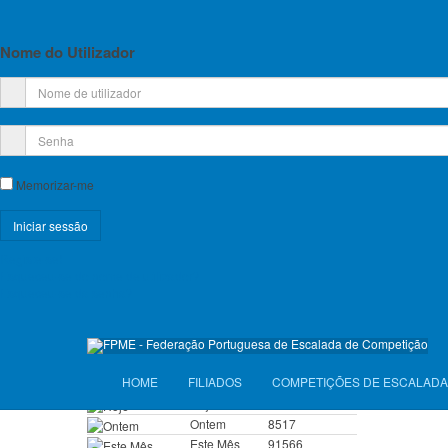
Planos de Atividade e Orçamento
Relatório e Contas
Nome do Utilizador
Lista de Croquis disponíveis
Licença Federativa
Informações sobre a Licença Federativa
Memorizar-me
Seguros
Registe-se!
Licenças Anuais 2026
Esqueceu-se do nome de utilizador?
Esqueceu-se da senha?
Seguros Diários 2026
VISITANTES
HOME
FILIADOS
COMPETIÇÕES DE ESCALADA
Hoje
4761
Ontem
8517
Este Mês
91566