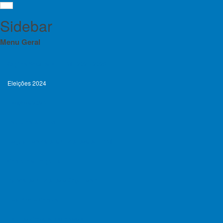
Sidebar
Menu Geral
Orgãos Sociais da FPME 2025-2028
Eleições 2024
Cad
Menu
Eleições 2025
Orgãos Sociais da FPME 2025-2028
Estatutos da FPME
Eleições 
Eleições 2024
Regulamentos das Atividades da FPME
Eleições 2025
Contratos Programa
Estatutos da FPME
Planos de Atividade e Orçamento
Regulamentos das Atividades da FPME
Relatório e Contas
Contratos Programa
Lista de Croquis disponíveis