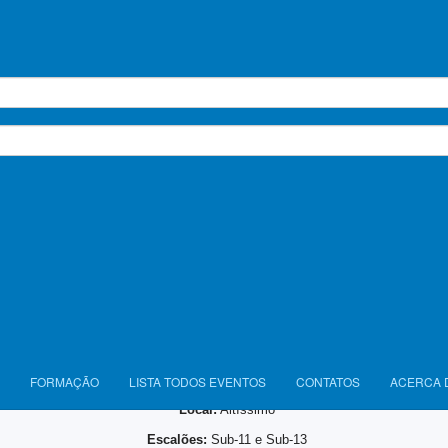
Sub-11 e Sub-13 | 27 de junho | Altíssimo
No próximo dia
27 de junho
, realiza-se no
Altíssi
Open de Escalada de Dificuldade
, destinado aos es
Sub-11
e
Sub-13
.
iniciativa constitui mais uma oportunidade para os jovens atletas compe
uírem e ganharem experiência em contexto competitivo, num ambien
dizagem, participação e valorização da escalada de formação.
E felicita a organização pela dinamização da modalidade junto dos escalõe
s e deseja a todos os atletas uma excelente participação.
Data:
27 de junho
FORMAÇÃO
LISTA TODOS EVENTOS
CONTATOS
ACERCA 
Local:
Altíssimo
Escalões:
Sub-11 e Sub-13