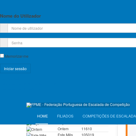
Planos de Atividade e Orçamento
Relatório e Contas
Nome do Utilizador
Lista de Croquis disponíveis
Licença Federativa
Informações sobre a Licença Federativa
Memorizar-me
Esta 
evol
Seguros
apren
Registe-se!
Licenças Anuais 2026
Esqueceu-se do nome de utilizador?
A FPM
Esqueceu-se da senha?
joven
Seguros Diários 2026
VISITANTES
HOME
FILIADOS
COMPETIÇÕES DE ESCALADA
Hoje
6605
Ontem
11610
Este Mês
105019