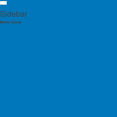
Sidebar
Menu Geral
Orgãos Sociais da FPME 2025-2028
Eleições 2024
Alt
Menu
Eleições 2025
Dif
Orgãos Sociais da FPME 2025-2028
Estatutos da FPME
Eleições 2024
Regulamentos das Atividades da FPME
Escalada
Eleições 2025
Contratos Programa
Estatutos da FPME
Planos de Atividade e Orçamento
Regulamentos das Atividades da FPME
Relatório e Contas
Contratos Programa
Lista de Croquis disponíveis