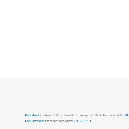
Bootstrap
is a front-end framework of Twitter, Inc. Code licensed under
MIT
Font Awesome
font licensed under
SIL OFL 1.1
.