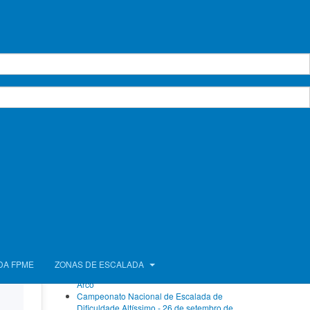
Calendário de Atividades
agosto 2026
Seg.
Ter.
Qua.
Qui.
Sex.
Sáb.
Dom.
1
2
3
4
5
6
7
8
9
mo
um
10
11
12
13
14
15
16
calões
17
18
19
20
21
22
23
24
25
26
27
28
29
30
31
tirem,
te de
Próximos Eventos
Sem eventos
s mais
Ver calendário completo
Artigos Recentes
FPME com atletas no Campeonato da Europa
DA FPME
ZONAS DE ESCALADA
de Bloco e no Campeonato do Mundo de
Arco
Campeonato Nacional de Escalada de
Dificuldade Altíssimo - 26 de setembro de