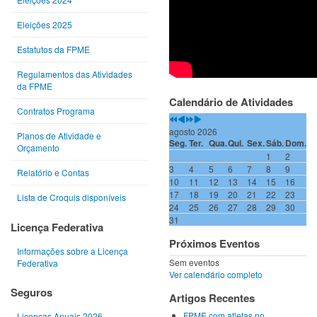
Eleições 2025
Estatutos da FPME
Regulamentos das Atividades
da FPME
Calendário de Atividades
Contratos Programa
agosto 2026
Planos de Atividade e
Seg.
Ter.
Qua.
Qui.
Sex.
Sáb.
Dom.
Orçamento
1
2
3
4
5
6
7
8
9
Relatório e Contas
10
11
12
13
14
15
16
17
18
19
20
21
22
23
Lista de Croquis disponíveis
24
25
26
27
28
29
30
31
Licença Federativa
Próximos Eventos
Informações sobre a Licença
Sem eventos
Federativa
Ver calendário completo
Seguros
Artigos Recentes
FPME com atletas no
Licenças Anuais 2026