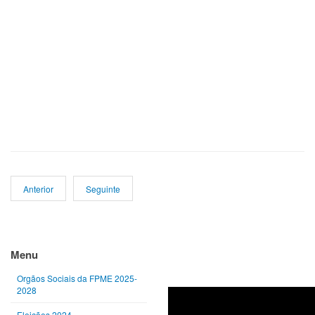
Anterior
Seguinte
Ano
Mês
Próximo
Próximo
anterior
anterior
ano
mês
Menu
Orgãos Sociais da FPME 2025-
2028
Eleições 2024