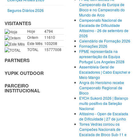
Campeonato da Europa de
Bloco e no Campeonato do
Seguros Diários 2026
Mundo de Arco
Campeonato Nacional de
VISITANTES
Escalada de Dificuldade
Altíssimo - 26 de setembro de
Hoje
4794
2026
Ontem
11610
Calendário de Formação 2026
Este Mês
103208
Formações 2026
TOTAL
15777008
FPME representada na
apresentação da Equipa
PARTNERS
Portugal Los Angeles 2028
Assembleia Geral de
Escaladores | Cabo Espichel e
YUPIK OUTDOOR
Meio Mango
Angra do Heroísmo recebe
PARCEIRO
Campeonato Regional de
INSTITUCIONAL
Bloco
EYCH Sukoró 2026 | Balanço
muito positivo da Seleção
Nacional
Altíssimo - Open de Escalada
de Dificuldade | 27 de junho
Torres Vedras coroou os
Campeões Nacionais de
Escalada de Bloco Sub-11 e