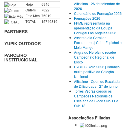
Altíssimo - 26 de setembro de
Hoje
5945
2026
Ontem
7822
Calendário de Formação 2026
Este Mês
76019
Formações 2026
TOTAL
15749819
FPME representada na
apresentação da Equipa
PARTNERS
Portugal Los Angeles 2028
Assembleia Geral de
Escaladores | Cabo Espichel e
YUPIK OUTDOOR
Meio Mango
Angra do Heroísmo recebe
PARCEIRO
Campeonato Regional de
INSTITUCIONAL
Bloco
EYCH Sukoró 2026 | Balanço
muito positivo da Seleção
Nacional
Altíssimo - Open de Escalada
de Dificuldade | 27 de junho
Torres Vedras coroou os
Campeões Nacionais de
Escalada de Bloco Sub-11 e
Sub-13
Associações Filiadas