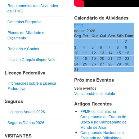
Regulamentos das Atividades
da FPME
Calendário de Atividades
Contratos Programa
agosto 2026
Planos de Atividade e
Seg.
Ter.
Qua.
Qui.
Sex.
Sáb.
Dom.
Orçamento
1
2
3
4
5
6
7
8
9
Relatório e Contas
10
11
12
13
14
15
16
17
18
19
20
21
22
23
Lista de Croquis disponíveis
24
25
26
27
28
29
30
31
Licença Federativa
Próximos Eventos
Informações sobre a Licença
Sem eventos
Federativa
Ver calendário completo
Seguros
Artigos Recentes
FPME com atletas no
Licenças Anuais 2026
Campeonato da Europa de
Bloco e no Campeonato do
Seguros Diários 2026
Mundo de Arco
Campeonato Nacional de
VISITANTES
Escalada de Dificuldade