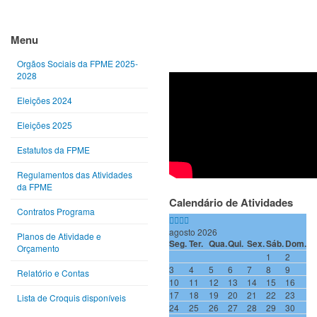
Ano
Mês
Próximo
Próximo
anterior
anterior
ano
mês
Menu
Orgãos Sociais da FPME 2025-
2028
Eleições 2024
Eleições 2025
Estatutos da FPME
Regulamentos das Atividades
da FPME
Calendário de Atividades
Contratos Programa
agosto 2026
Planos de Atividade e
Seg.
Ter.
Qua.
Qui.
Sex.
Sáb.
Dom.
Orçamento
1
2
3
4
5
6
7
8
9
Relatório e Contas
10
11
12
13
14
15
16
17
18
19
20
21
22
23
Lista de Croquis disponíveis
24
25
26
27
28
29
30