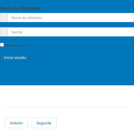
Local:
Escola Básica de Soure
Nome do Utilizador
Convo
catória AG 62
ª
Memorizar-me
Registe-se!
Esqueceu-se do nome de utilizador?
Esqueceu-se da senha?
Anterior
Seguinte