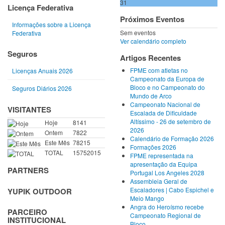
31
Licença Federativa
Próximos Eventos
Informações sobre a Licença
Sem eventos
Federativa
Ver calendário completo
Seguros
Artigos Recentes
FPME com atletas no
Licenças Anuais 2026
Campeonato da Europa de
Bloco e no Campeonato do
Seguros Diários 2026
Mundo de Arco
Campeonato Nacional de
VISITANTES
Escalada de Dificuldade
Altíssimo - 26 de setembro de
Hoje
8141
2026
Ontem
7822
Calendário de Formação 2026
Este Mês
78215
Formações 2026
TOTAL
15752015
FPME representada na
apresentação da Equipa
PARTNERS
Portugal Los Angeles 2028
Assembleia Geral de
Escaladores | Cabo Espichel e
YUPIK OUTDOOR
Meio Mango
Angra do Heroísmo recebe
PARCEIRO
Campeonato Regional de
INSTITUCIONAL
Bloco