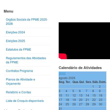
Ano
Mês
Próximo
Próximo
anterior
anterior
ano
mês
Menu
Orgãos Sociais da FPME 2025-
2028
Eleições 2024
Eleições 2025
Estatutos da FPME
Regulamentos das Atividades
da FPME
Calendário de Atividades
Contratos Programa
agosto 2026
Planos de Atividade e
Seg.
Ter.
Qua.
Qui.
Sex.
Sáb.
Dom.
Orçamento
1
2
3
4
5
6
7
8
9
Relatório e Contas
10
11
12
13
14
15
16
17
18
19
20
21
22
23
Lista de Croquis disponíveis
24
25
26
27
28
29
30
31