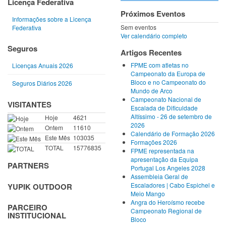
Licença Federativa
Próximos Eventos
Informações sobre a Licença
Sem eventos
Federativa
Ver calendário completo
Seguros
Artigos Recentes
FPME com atletas no
Licenças Anuais 2026
Campeonato da Europa de
Bloco e no Campeonato do
Seguros Diários 2026
Mundo de Arco
Campeonato Nacional de
VISITANTES
Escalada de Dificuldade
Altíssimo - 26 de setembro de
Hoje
4621
2026
Ontem
11610
Calendário de Formação 2026
Este Mês
103035
Formações 2026
TOTAL
15776835
FPME representada na
apresentação da Equipa
PARTNERS
Portugal Los Angeles 2028
Assembleia Geral de
Escaladores | Cabo Espichel e
YUPIK OUTDOOR
Meio Mango
Angra do Heroísmo recebe
PARCEIRO
Campeonato Regional de
INSTITUCIONAL
Bloco