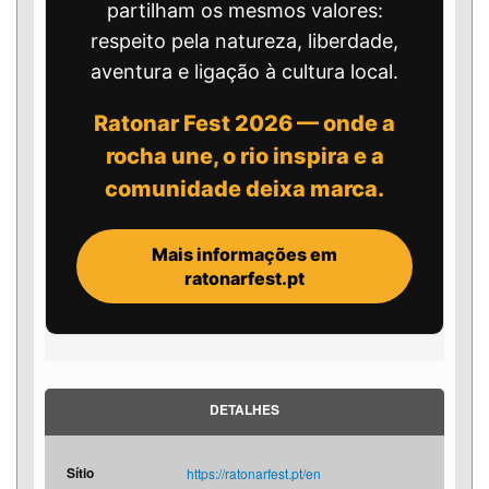
partilham os mesmos valores:
respeito pela natureza, liberdade,
aventura e ligação à cultura local.
Ratonar Fest 2026 — onde a
rocha une, o rio inspira e a
comunidade deixa marca.
Mais informações em
ratonarfest.pt
DETALHES
Sítio
https://ratonarfest.pt/en