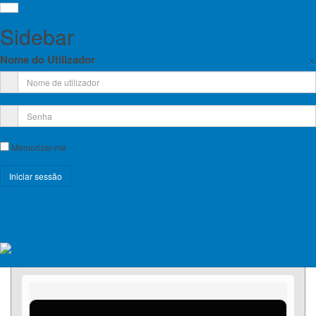
Sidebar
×
Nome do Utilizador
Memorizar-me
Ratonar Fest 2026
Montanhismo
Registe-se!
Esqueceu-se do nome de utilizador?
Esqueceu-se da senha?
quarta-feira, 15 de julho de 2026
domingo, 19 de julho de 2026
09:00
-
20:30
FPME - Federação
Castelo de Paiva
Portuguesa de Escalada de Competição