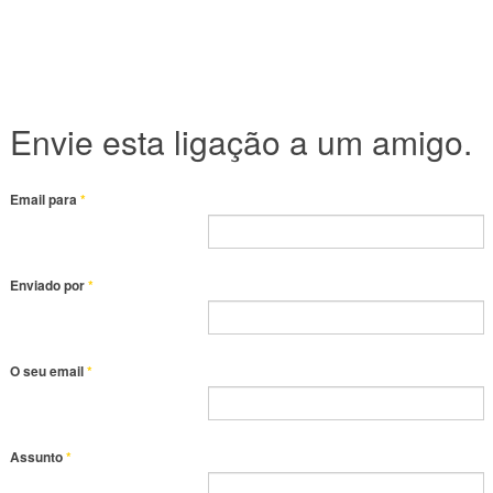
Envie esta ligação a um amigo.
Email para
*
Enviado por
*
O seu email
*
Assunto
*