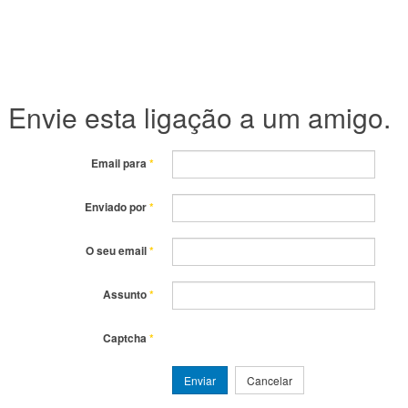
Envie esta ligação a um amigo.
Email para
*
Enviado por
*
O seu email
*
Assunto
*
Captcha
*
Enviar
Cancelar