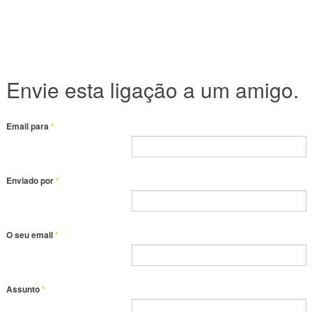
Envie esta ligação a um amigo.
Email para
*
Enviado por
*
O seu email
*
Assunto
*