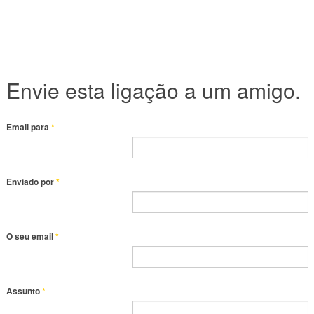
Envie esta ligação a um amigo.
Email para
*
Enviado por
*
O seu email
*
Assunto
*