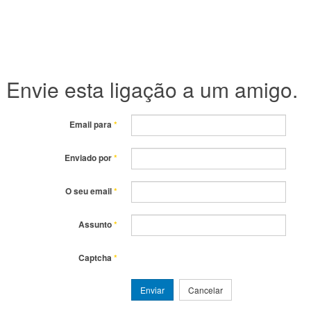
Envie esta ligação a um amigo.
Email para
*
Enviado por
*
O seu email
*
Assunto
*
Captcha
*
Enviar
Cancelar