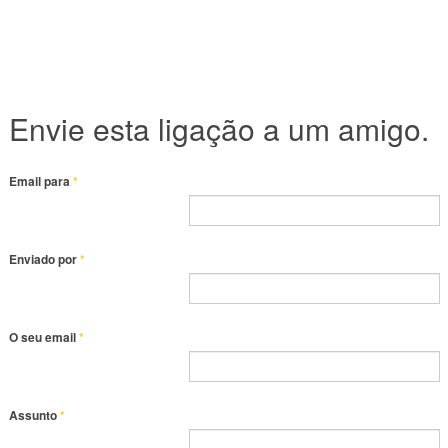
Envie esta ligação a um amigo.
Email para
*
Enviado por
*
O seu email
*
Assunto
*