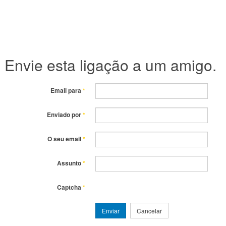
Envie esta ligação a um amigo.
Email para
*
Enviado por
*
O seu email
*
Assunto
*
Captcha
*
Enviar
Cancelar