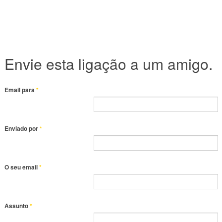
Envie esta ligação a um amigo.
Email para
*
Enviado por
*
O seu email
*
Assunto
*